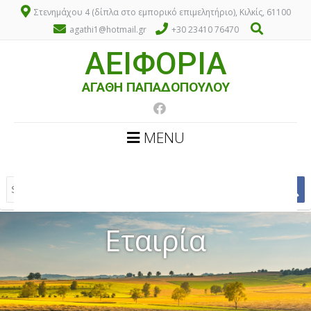
Στενημάχου 4 (δίπλα στο εμπορικό επιμελητήριο), Κιλκίς, 61100
agathi1@hotmail.gr
+30 23410 76470
ΑΕΙΦΟΡΙΑ
ΑΓΑΘΗ ΠΑΠΑΔΟΠΟΥΛΟΥ
MENU
Εταιρία