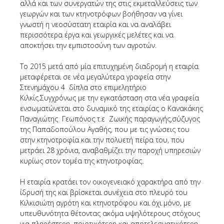
αλλά και των συνεργατών της στις εκμεταλλεύσεις των
γεωργών και των κτηνοτρόφων βοήθησαν να γίνει
γνωστή η νεοσύστατη εταιρία και να αναλάβει
περισσότερα έργα και γεωργικές μελέτες και να
αποκτήσει την εμπιστοσύνη των αγροτών.
Το 2015 μετά από μία επιτυχημένη διαδρομή η εταιρία
μεταφέρεται σε νέα μεγαλύτερα γραφεία στην
Στενημάχου 4 δίπλα στο επιμελητήριο
Κιλκίς.Συγχρόνως με την εγκατάσταση στα νέα γραφεία
ενσωματώνεται στο δυναμικό της εταιρίας ο Κανακάκης
Παναγιώτης Γεωπόνος τ.ε Ζωικής παραγωγής,σύζυγος
της Παπαδοπούλου Αγαθής, που με τις γνώσεις του
στην κτηνοτροφία και την πολυετή πείρα του, που
μετράει 28 χρόνια, αναβαθμίζει την παροχή υπηρεσιών
κυρίως στον τομέα της κτηνοτροφίας.
Η εταιρία κρατάει τον οικογενειακό χαρακτήρα από την
ίδρυσή της και βρίσκεται συνέχεια στο πλευρό του
Κιλκισιώτη αγρότη και κτηνοτρόφου και όχι μόνο, με
υπευθυνότητα θέτοντας ακόμα υψηλότερους στόχους
για πληρέστερη, ποιοτικότερη και αποτελεσματικότερη