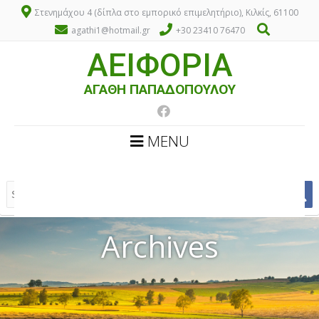
Στενημάχου 4 (δίπλα στο εμπορικό επιμελητήριο), Κιλκίς, 61100
agathi1@hotmail.gr
+30 23410 76470
ΑΕΙΦΟΡΙΑ
ΑΓΑΘΗ ΠΑΠΑΔΟΠΟΥΛΟΥ
MENU
Archives