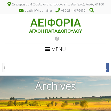
Στενημάχου 4 (δίπλα στο εμπορικό επιμελητήριο), Κιλκίς, 61100
agathi1@hotmail.gr
+30 23410 76470
ΑΕΙΦΟΡΙΑ
ΑΓΑΘΗ ΠΑΠΑΔΟΠΟΥΛΟΥ
MENU
Archives